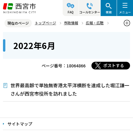
こ
の
FAQ
コールセンター
検索
メニュー
ペ
トップページ
市政情報
広報・広聴
現在のページ
ー
写真ニュース
2022年
2022年6月
本
ジ
2022年6月
文
の
こ
先
こ
頭
ポストする
ページ番号：18064866
か
で
ら
す
世界最高齢で単独無寄港太平洋横断を達成した堀江謙一
さんが西宮市役所を訪れました
本
文
サイトマップ
こ