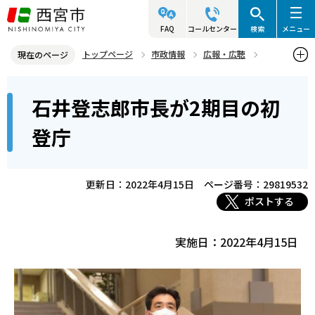
こ
の
FAQ
コールセンター
検索
メニュー
ペ
トップページ
市政情報
広報・広聴
現在のページ
ー
写真ニュース
2022年
2022年4月
本
ジ
石井登志郎市長が2期目の初
石井登志郎市長が2期目の初登庁
文
の
こ
先
登庁
こ
頭
か
で
ら
更新日：2022年4月15日
ページ番号：29819532
す
ポストする
実施日：2022年4月15日