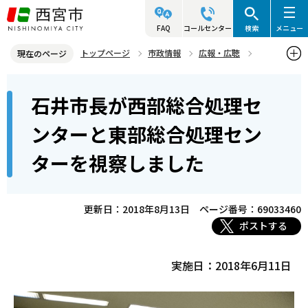
こ
の
FAQ
コールセンター
検索
メニュー
ペ
トップページ
市政情報
広報・広聴
現在のページ
ー
写真ニュース
2018年
2018年6月
本
ジ
石井市長が西部総合処理セ
石井市長が西部総合処理センターと東部総合処理センターを視察しま
文
の
した
こ
先
ンターと東部総合処理セン
こ
頭
ターを視察しました
か
で
ら
す
更新日：2018年8月13日
ページ番号：69033460
ポストする
実施日：2018年6月11日