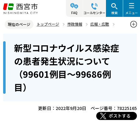
こ
の
FAQ
コールセンター
検索
メニュー
ペ
トップページ
市政情報
広報・広聴
現在のページ
ー
記者発表資料・市長記者会見
2022年
2022年9月
本
ジ
新型コロナウイルス感染症
新型コロナウイルス感染症の患者発生状況について（99601例目～9
文
の
9686例目）
こ
先
の患者発生状況について
こ
頭
（99601例目～99686例
か
で
ら
す
目）
更新日：2022年9月20日
ページ番号：78225165
ポストする