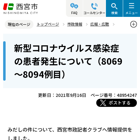
こ
の
FAQ
コールセンター
検索
メニュー
ペ
トップページ
市政情報
広報・広聴
現在のページ
ー
記者発表資料・市長記者会見
2021年
2021年9月
本
ジ
新型コロナウイルス感染症
新型コロナウイルス感染症の患者発生について（8069～8094例目）
文
の
こ
先
の患者発生について（8069
こ
頭
～8094例目）
か
で
ら
す
更新日：2021年9月16日
ページ番号：48954247
ポストする
みだしの件について、西宮市政記者クラブへ情報提供を
しました。