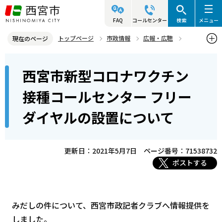
こ
の
FAQ
コールセンター
検索
メニュー
ペ
トップページ
市政情報
広報・広聴
現在のページ
ー
記者発表資料・市長記者会見
2021年
2021年5月
本
ジ
西宮市新型コロナワクチン
西宮市新型コロナワクチン接種コールセンター フリーダイヤルの設
文
の
置について
こ
先
接種コールセンター フリー
こ
頭
ダイヤルの設置について
か
で
ら
す
更新日：2021年5月7日
ページ番号：71538732
ポストする
みだしの件について、西宮市政記者クラブへ情報提供を
しました。