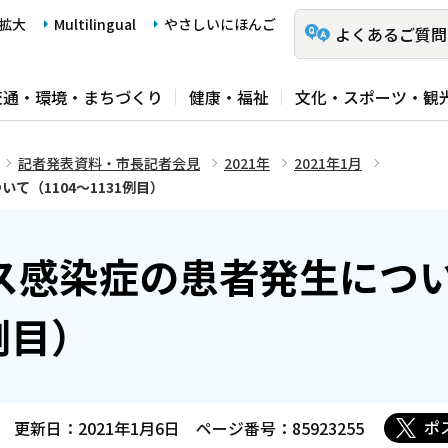
拡大
Multilingual
やさしいにほんご
よくあるご質問
交通・環境・まちづくり
健康・福祉
文化・スポーツ・観
記者発表資料・市長記者会見
2021年
2021年1月
て（1104～1131例目）
ス感染症の患者発生につ
例目）
ポ
更新日：2021年1月6日
ページ番号：85923255