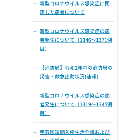
新型コロナウイルス感染症に関
連した患者について
新型コロナウイルス感染症の患
者発生について（1346～1371例
目）
【消防局】令和2年中の消防局の
災害・救急出動状況(速報)
新型コロナウイルス感染症の患
者発生について（1319～1345例
目）
甲寿園短期入所生活介護および