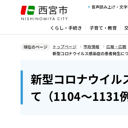
こ
音声読み上げ・文字
の
ペ
くらし・手続き
子育て・教育
ー
ジ
の
トップページ
市政情報
広報・広聴
現在のページ
先
新型コロナウイルス感染症の患者発生につい
頭
本
で
文
新型コロナウイル
す
こ
こ
て（1104～1131
か
ら