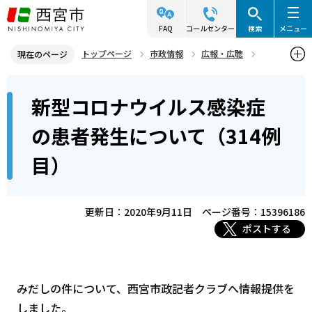
こ
の
FAQ
コールセンター
検索
メニュー
ペ
トップページ
市政情報
広報・広聴
現在のページ
ー
記者発表資料・市長記者会見
2020年
2020年9月
本
ジ
新型コロナウイルス感染症
新型コロナウイルス感染症の患者発生について（314例目）
文
の
こ
先
の患者発生について（314例
こ
頭
目）
か
で
ら
す
更新日：2020年9月11日
ページ番号：15396186
ポストする
みだしの件について、西宮市政記者クラブへ情報提供を
しました。