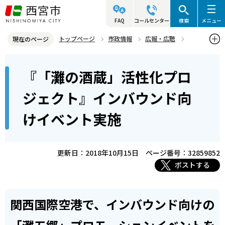
こ
の
FAQ
コールセンター
検索
メニュー
ペ
トップページ
市政情報
広報・広聴
現在のページ
ー
記者発表資料・市長記者会見
2018年
2018年10月
本
ジ
『「灘の酒蔵」活性化プロ
『「灘の酒蔵」活性化プロジェクト』インバウンド向けイベント実施
文
の
こ
先
ジェクト』インバウンド向
こ
頭
けイベント実施
か
で
ら
す
更新日：2018年10月15日
ページ番号：32859852
ポストする
関西国際空港で、インバウンド向けの