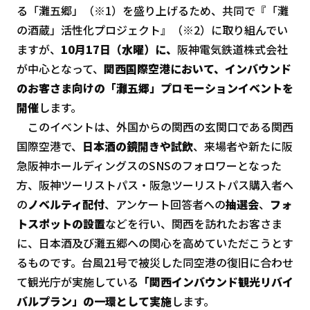
る「灘五郷」（※1）を盛り上げるため、共同で『「灘
の酒蔵」活性化プロジェクト』（※2）に取り組んでい
ますが、
10月17日（水曜）に、
阪神電気鉄道株式会社
が中心となって、
関西国際空港において、インバウンド
のお客さま向けの「灘五郷」プロモーションイベントを
開催
します。
このイベントは、外国からの関西の玄関口である関西
国際空港で、
日本酒の鏡開きや試飲
、来場者や新たに阪
急阪神ホールディングスのSNSのフォロワーとなった
方、阪神ツーリストパス・阪急ツーリストパス購入者へ
の
ノベルティ配付
、アンケート回答者への
抽選会
、
フォ
トスポットの設置
などを行い、関西を訪れたお客さま
に、日本酒及び灘五郷への関心を高めていただこうとす
るものです。台風21号で被災した同空港の復旧に合わせ
て観光庁が実施している
「関西インバウンド観光リバイ
バルプラン」の一環として実施
します。