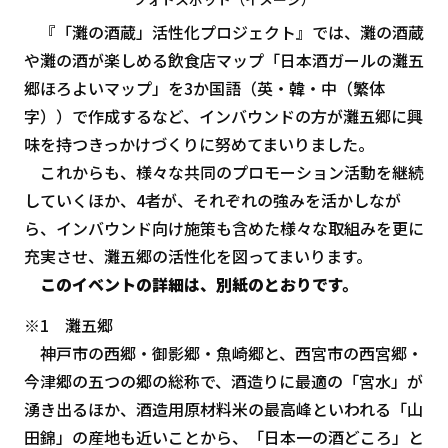
『「灘の酒蔵」活性化プロジェクト』では、灘の酒蔵
や灘の酒が楽しめる飲食店マップ「日本酒ガールの灘五
郷ほろよいマップ」を3か国語（英・韓・中（繁体
字））で作成するなど、インバウンドの方が灘五郷に興
味を持つきっかけづくりに努めてまいりました。
これからも、様々な共同のプロモーション活動を継続
していくほか、4者が、それぞれの強みを活かしなが
ら、インバウンド向け施策も含めた様々な取組みを更に
充実させ、灘五郷の活性化を図ってまいります。
このイベントの詳細は、別紙のとおりです。
※1 灘五郷
神戸市の西郷・御影郷・魚崎郷と、西宮市の西宮郷・
今津郷の五つの郷の総称で、酒造りに最適の「宮水」が
湧き出るほか、酒造用原材料米の最高峰といわれる「山
田錦」の産地も近いことから、「日本一の酒どころ」と