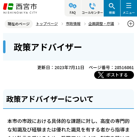
こ
の
FAQ
コールセンター
検索
メニュー
ペ
トップページ
市政情報
企画調整・庁議
現在のページ
ー
政策アドバイザー
政策アドバイザー
本
ジ
政策アドバイザー
文
の
こ
先
こ
頭
更新日：2023年7月11日
ページ番号：28516861
か
で
ポストする
ら
す
政策アドバイザーについて
本市の市政における具体的な課題に対し、高度の専門的
な知識及び経験または優れた識見を有する者から指導ま