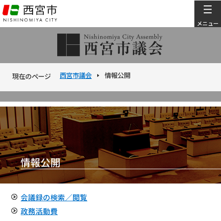
こ
の
メニュー
ペ
ー
ジ
の
西宮市議会
情報公開
現在のページ
先
頭
本
で
文
す
こ
こ
か
ら
情報公開
会議録の検索／閲覧
政務活動費