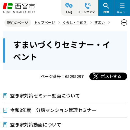
こ
の
FAQ
コールセンター
検索
メニュー
ペ
トップページ
くらし・手続き
すまい
現在のページ
ー
すまいづくりセミナー・イベント
本
ジ
すまいづくりセミナー・イ
文
の
こ
先
ベント
こ
頭
か
で
ら
ポストする
ページ番号：65295297
す
空き家対策セミナー動画について
令和8年度 分譲マンション管理セミナー
空き家対策動画について