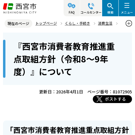
こ
の
FAQ
コールセンター
検索
メニュー
ペ
トップページ
くらし・手続き
消費生活
現在のページ
ー
消費生活に関するその他の情報
本
ジ
『西宮市消費者教育推進重
『西宮市消費者教育推進重点取組方針（令和8～9年度）』について
文
の
こ
先
点取組方針（令和8～9年
こ
頭
度）』について
か
で
ら
す
更新日：2026年4月1日
ページ番号：81072905
ポストする
「西宮市消費者教育推進重点取組方針