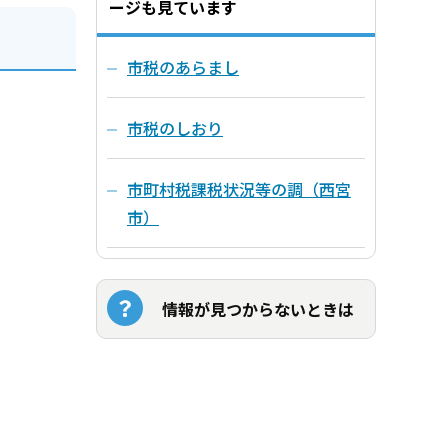
ージも見ています
市税のあらまし
市税のしおり
市町村税課税状況等の調（西宮
市）
情報が見つからないときは