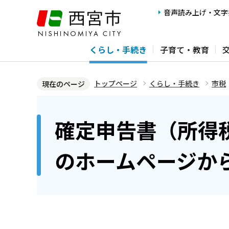
こ
音声読み上げ・文字
の
ペ
くらし・手続き
子育て・教育
ー
ジ
の
トップページ
くらし・手続き
市税
現在のページ
先
本
頭
文
確定申告書（所得
で
こ
す
こ
のホームページか
か
ら