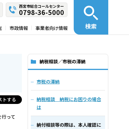
西宮市総合コールセンター
0798-36-5000
検索
光
市政情報
事業者向け情報
納税相談／市税の滞納
市税の滞納
納税相談 納税にお困りの場合
ストする
は
を行って
納付相談等の際は、本人確認に