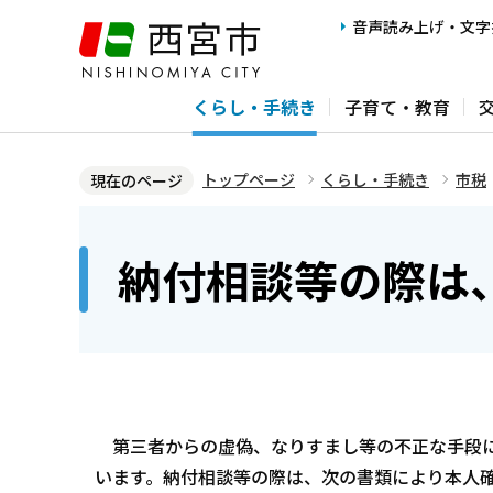
こ
音声読み上げ・文字
の
ペ
くらし・手続き
子育て・教育
ー
ジ
の
トップページ
くらし・手続き
市税
現在のページ
先
本
頭
文
納付相談等の際は
で
こ
す
こ
か
ら
第三者からの虚偽、なりすまし等の不正な手段に
います。納付相談等の際は、次の書類により本人