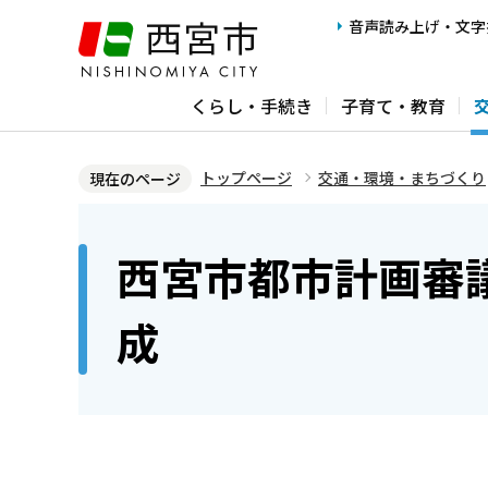
こ
音声読み上げ・文字
の
ペ
くらし・手続き
子育て・教育
ー
ジ
の
トップページ
交通・環境・まちづくり
現在のページ
先
本
頭
文
西宮市都市計画審
で
こ
す
こ
成
か
ら