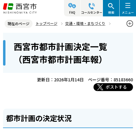
こ
の
FAQ
コールセンター
検索
メニュー
ペ
トップページ
交通・環境・まちづくり
現在のページ
ー
都市計画
西宮の都市計画
本
ジ
西宮市都市計画決定一覧
西宮市都市計画決定一覧（西宮市都市計画年報）
文
の
こ
先
（西宮市都市計画年報）
こ
頭
か
で
ら
更新日：2026年1月14日
ページ番号：85183660
す
ポストする
都市計画の決定状況