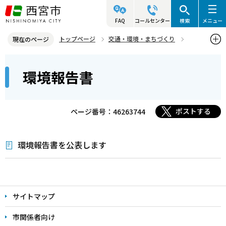
こ
の
FAQ
コールセンター
検索
メニュー
ペ
トップページ
交通・環境・まちづくり
現在のページ
ー
環境・緑化・衛生
環境計画
環境報告書
本
ジ
環境報告書
文
の
こ
先
こ
頭
ポストする
ページ番号：46263744
か
で
ら
す
環境報告書を公表します
本
文
サイトマップ
こ
こ
市関係者向け