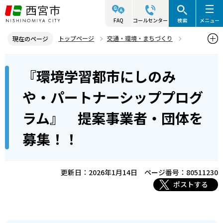
こ
の
FAQ
コールセンター
検索
メニュー
ペ
トップページ
交通・環境・まちづくり
現在のページ
ー
環境・緑化・衛生
環境計画
環境に関する事業者等の募集
本
ジ
『環境学習都市にしのみ
『環境学習都市にしのみや・パートナーシッププログラム』 提案事
文
の
業者・団体を募集！！
こ
先
や・パートナーシッププログ
こ
頭
ラム』 提案事業者・団体を
か
で
ら
す
募集！！
更新日：2026年1月14日
ページ番号：80511230
ポストする