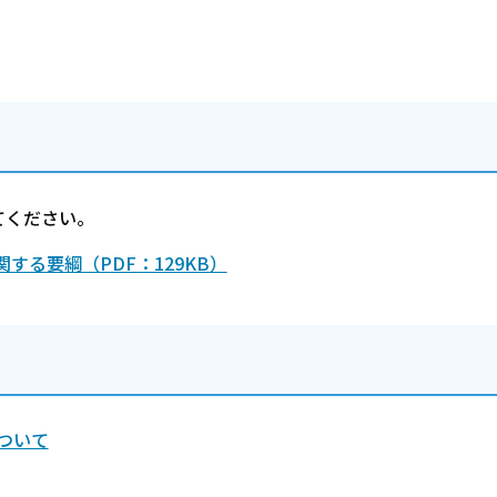
。
てください。
る要綱（PDF：129KB）
ついて