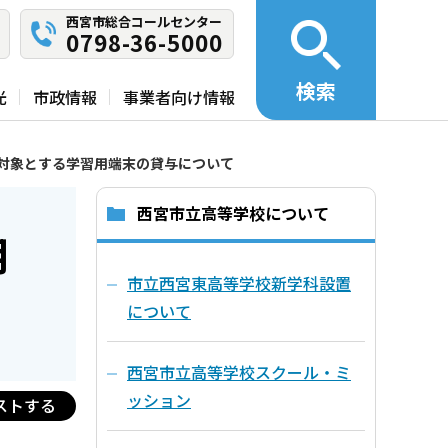
西宮市総合コールセンター
0798-36-5000
検索
光
市政情報
事業者向け情報
対象とする学習用端末の貸与について
西宮市立高等学校について
用
市立西宮東高等学校新学科設置
について
西宮市立高等学校スクール・ミ
ッション
ストする