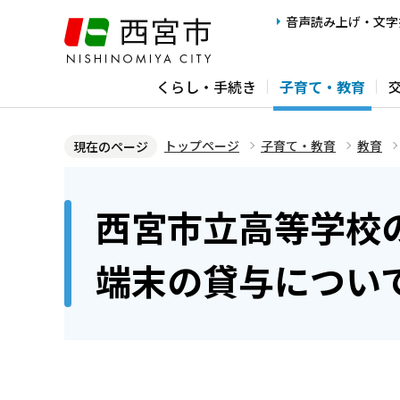
こ
音声読み上げ・文字
の
ペ
くらし・手続き
子育て・教育
ー
ジ
の
トップページ
子育て・教育
教育
現在のページ
先
本
頭
文
西宮市立高等学校
で
こ
す
こ
端末の貸与につい
か
ら