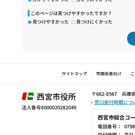
このページは見つけやすかったですか？
見つけやすかった
見つけにくかった
本
文
こ
サイトマップ
市関係者向け
こ
こ
ま
〒662-8567 
西宮市役所
で
窓口受付時間につ
法人番号8000020282049
西宮市総合コ
電話番号：
0798
受付時間：
平日