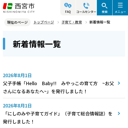
こ
の
FAQ
コールセンター
検索
メニュー
ペ
トップページ
子育て・教育
新着情報一覧
現在のページ
ー
本
ジ
新着情報一覧
文
の
こ
先
こ
頭
か
で
ら
2026年8月1日
す
父子手帳「Hello Baby!! みやっこの育て方 ~お父
さんになるあなたへ~」を発行しました！
2026年8月1日
「にしのみや子育てガイド」（子育て総合情報誌）を
発行しました！