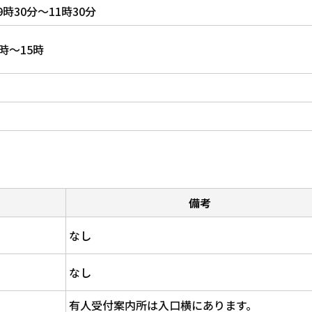
時30分～11時30分
時～15時
備考
なし
なし
有人受付案内所は入口横にあります。