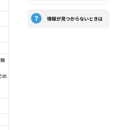
情報が見つからないときは
。独
での