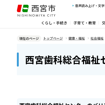
こ
音声読み上げ・文字
の
ペ
くらし・手続き
子育て・教育
ー
ジ
の
トップページ
健康・福祉
社会福祉
現在のページ
先
本
頭
文
西宮歯科総合福祉セ
で
こ
す
こ
か
ら