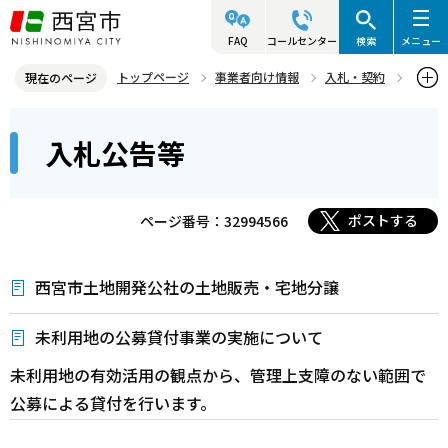
こ
の
FAQ
コールセンター
検索
メニュー
ペ
トップページ
事業者向け情報
入札・契約
現在のページ
ー
入札・プロポーザル等情報
入札情報
入札公告等
本
ジ
入札公告等
文
の
こ
先
こ
頭
ポストする
ページ番号：32994566
か
で
ら
す
西宮市土地開発公社の土地販売・宅地分譲
未利用地の公募貸付事業の実施について
未利用地の有効活用の観点から、管理上支障のない範囲で
公募による貸付を行います。
本