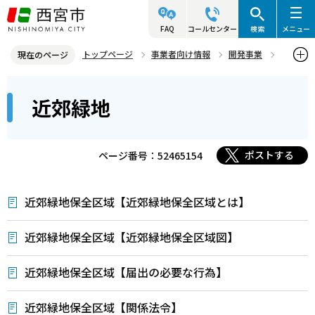
こ
の
FAQ
コールセンター
検索
メニュー
ペ
トップページ
事業者向け情報
開発事業
現在のページ
ー
近郊緑地
本
ジ
近郊緑地
文
の
こ
先
こ
頭
ポストする
ページ番号：52465154
か
で
ら
す
近郊緑地保全区域【近郊緑地保全区域とは】
近郊緑地保全区域【近郊緑地保全区域図】
近郊緑地保全区域【届出の必要な行為】
近郊緑地保全区域【関係法令】