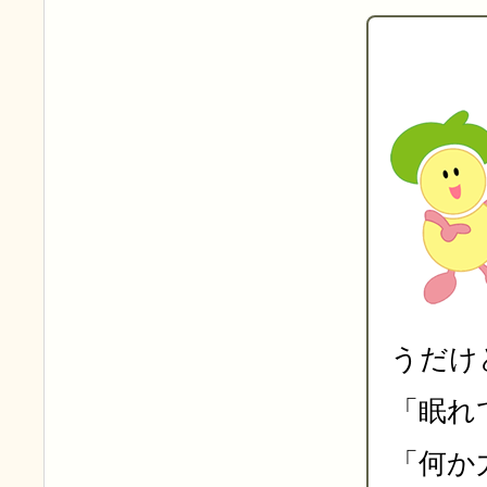
うだけ
「眠れ
「何か