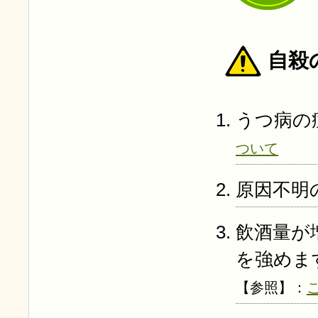
自殺
うつ病の
ついて
原因不明
飲酒量が
を強めま
【参照】：