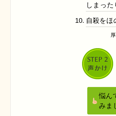
しまった
自殺をほ
厚
悩ん
みま