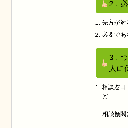
2．
先方が対
必要であ
3．
人に
相談窓口
ど
相談機関