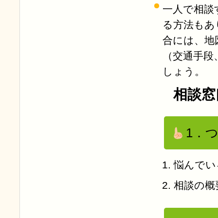
一人で相談
る方法もあ
合には、地
（交通手段
しょう。
相談窓
1．
悩んでい
相談の概