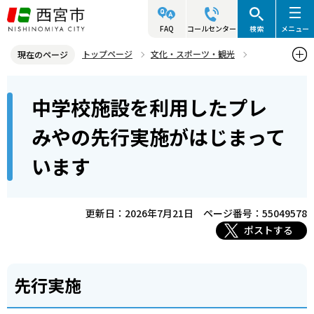
こ
の
FAQ
コールセンター
検索
メニュー
ペ
トップページ
文化・スポーツ・観光
現在のページ
ー
部活動の地域展開
「プレみやクラブ」活動紹介
本
ジ
中学校施設を利用したプレ
中学校施設を利用したプレみやの先行実施がはじまっています
文
の
こ
先
みやの先行実施がはじまって
こ
頭
います
か
で
ら
す
更新日：2026年7月21日
ページ番号：55049578
ポストする
先行実施