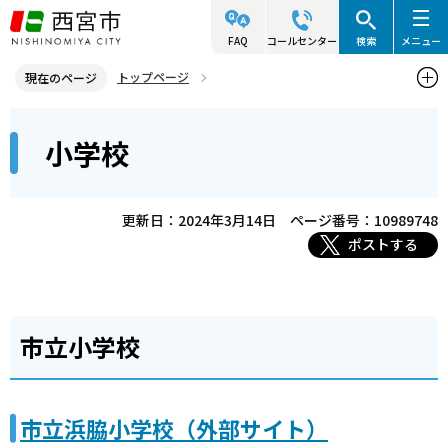
こ
の
FAQ
コールセンター
検索
メニュー
ペ
トップページ
現在のページ
ー
西宮市の施設（アクセス・利用案内）
本
ジ
小学校
西宮市の施設一覧(住所・地図)
西宮の学校
小学校
文
の
こ
先
こ
頭
更新日：2024年3月14日
ページ番号：10989748
か
で
ポストする
ら
す
市立小学校
市立浜脇小学校（外部サイト）