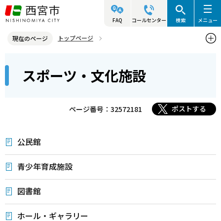
こ
の
FAQ
コールセンター
検索
メニュー
ペ
トップページ
現在のページ
ー
西宮市の施設（アクセス・利用案内）
本
ジ
スポーツ・文化施設
西宮市の施設一覧(住所・地図)
スポーツ・文化施設
文
の
こ
先
こ
頭
ポストする
ページ番号：32572181
か
で
ら
す
公民館
青少年育成施設
図書館
ホール・ギャラリー