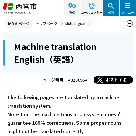
こ
の
FAQ
コールセンター
検索
メニュー
ペ
トップページ
Multilingual
現在のページ
ー
Machine translation English（英語）
本
ジ
Machine translation
文
の
こ
先
English（英語）
こ
頭
か
で
ら
ポストする
ページ番号：48206964
す
The following pages are translated by a machine
translation system.
Note that the machine translation system doesn't
guarantee 100% correctness. Some proper nouns
might not be translated correctly.