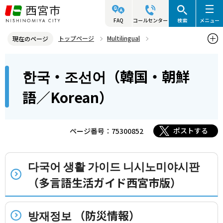
こ
の
FAQ
コールセンター
検索
メニュー
ペ
トップページ
Multilingual
現在のページ
ー
한국・조선어（韓国・朝鮮語／Korean）
本
ジ
한국・조선어（韓国・朝鮮
文
の
こ
先
語／Korean）
こ
頭
か
で
ら
ポストする
ページ番号：75300852
す
다국어 생활 가이드 니시노미야시판
（多言語生活ガイド西宮市版）
방재정보 （防災情報）