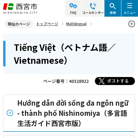
こ
の
FAQ
コールセンター
検索
メニュー
ペ
トップページ
Multilingual
現在のページ
ー
Tiếng Việt（ベトナム語／Vietnamese）
本
ジ
Tiếng Việt（ベトナム語／
文
の
こ
先
Vietnamese）
こ
頭
か
で
ら
ポストする
ページ番号：40328922
す
Hướng dẫn đời sống đa ngôn ngữ
- thành phố Nishinomiya（多言語
生活ガイド西宮市版）