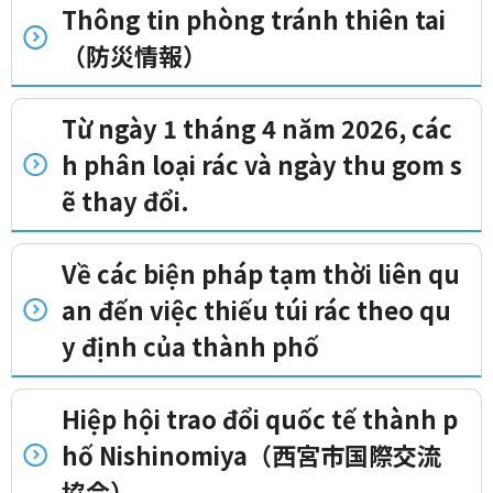
Thông tin phòng tránh thiên tai
（防災情報）
Từ ngày 1 tháng 4 năm 2026, các
h phân loại rác và ngày thu gom s
ẽ thay đổi.
Về các biện pháp tạm thời liên qu
an đến việc thiếu túi rác theo qu
y định của thành phố
Hiệp hội trao đổi quốc tế thành p
hố Nishinomiya（西宮市国際交流
協会）