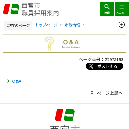
こ
の
ペ
ー
トップページ
市政情報
現在のページ
ジ
西宮市職員採用案内
Q&A
本
の
文
先
こ
頭
こ
で
ページ番号：22978193
か
す
ポストする
ら
Q&A
ページ上部へ