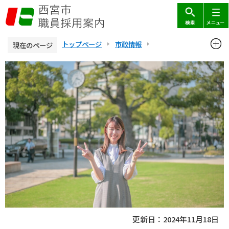
こ
の
ペ
ー
トップページ
市政情報
現在のページ
ジ
西宮市職員採用案内
職種・職員紹介
土木（技術職）
本
の
文
先
すまいづくり推進課 石田主査
こ
頭
こ
で
か
す
ら
更新日：2024年11月18日