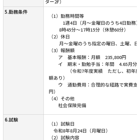
ター2F）
5.勤務条件
（1）勤務時間等
1週4日（月～金曜日のうち4日勤務）
8時45分～17時15分（休憩60分）
（2）休日
月～金曜のうち指定の曜日、土曜、日
（3）報酬額
ア 基本報酬：月額 235,800円
イ 期末・勤勉手当：年間 4.65月分
（令和7年度実績 ただし、初年度は
額あり）
ウ 通勤費用：合理的な経路で実費支給（
円）
（4）その他
社会保険完備
6.試験
（1）試験日
令和8年8月24日（月曜日）
（2）試験内容