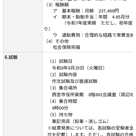
（3）報酬額
ア 基本報酬：月額 237,400円
イ 期末・勤勉手当：年間 4.65月分
（令和7年度実績 ただし、初年度は
り）
ウ 通勤費用：合理的な経路で実費支給（日
（4）その他
社会保険完備
6.試験
（1）試験日
令和8年8月25日（火曜日）
（2）試験内容
作文試験及び面接試験
（3）集合場所
西宮市役所東館 8階801会議室（周辺地
（4）集合時間
9時00分
（5）持ち物
筆記用具（鉛筆・消しゴム）
※結果発表については、各試験の受験者全
位を記載）します。ただし、各試験の合格