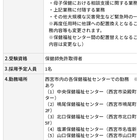
・母子保健における相談支援に関する業務
・上記業務に付随する業務
・その他大規模な災害発生など緊急時の一
※再度任用時に他課への配置換えとなるこ
務内容等も変更されます。
※保健福祉センター間の配置替えとなるこ
内容は変更なし）
2.受験資格
保健師免許取得者
3.採用予定人員
1名
4.勤務場所
西宮市内の各保健福祉センターでの勤務 ※
あり
（1）中央保健福祉センター（西宮市染殿町8
ター）
（2）鳴尾保健福祉センター（西宮市鳴尾町3丁
2F）
（3）北口保健福祉センター（西宮市北口町1
5F）
（4）塩瀬保健福祉センター（西宮市名塩新町1
（5）山口保健福祉センター（西宮市山口町下山