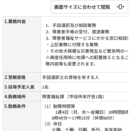
画面サイズに合わせて閲覧
1.業務内容
1．手話通訳及び相談業務
2．障害者手帳の受付、進達業務
3．障害者福祉サービスにかかる窓口相談
・上記業務に付随する業務
・その他大規模な災害発生など緊急時の一
※再度任用時に他課への配置換えとなるこ
務内容等も変更されます。
2.受験資格
手話通訳士の資格を有する人
3.採用予定人員
1名
4.勤務場所
障害福祉課 （市役所本庁舎1階）
5.勤務条件
（1）勤務時間等
1週4日（月、水～金曜日）30時間勤務
8時45分～17時15分（休憩60分）
（2）休日
火曜、土曜、日曜、祝日、年末年始