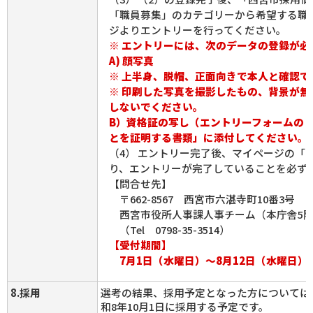
「職員募集」のカテゴリーから希望する職
ジよりエントリーを行ってください。
※ エントリーには、次のデータの登録が必
A) 顔写真
※ 上半身、脱帽、正面向きで本人と確認で
※ 印刷した写真を撮影したもの、背景が無
しないでください。
B）資格証の写し（エントリーフォームの
とを証明する書類」に添付してください。
（4） エントリー完了後、マイページの「
り、エントリーが完了していることを必ず
【問合せ先】
〒662-8567 西宮市六湛寺町10番3号
西宮市役所人事課人事チーム（本庁舎5
（Tel 0798-35-3514）
【受付期間】
7月1日（水曜日）～8月12日（水曜日）
8.採用
選考の結果、採用予定となった方については
和8年10月1日に採用する予定です。