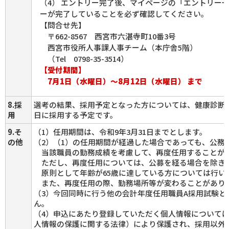
（4） エントリー完了後、マイページの「エントリー
ーが完了していることを必ず確認してください。
【問合せ先】
〒662-8567 西宮市六湛寺町10番3号
西宮市役所人事課人事チーム（本庁舎5階）
（Tel 0798-35-3514）
【受付期間】
7月1日（水曜日）～8月12日（水曜日）
まで
8.採
選考の結果、採用予定となった方については、健康診断を
用
日に採用する予定です。
9.そ
（1）任用期間は、令和9年3月31日までとします。
の他
（2）（1）の任用期間が経過した場合であっても、公務
当該職員の勤務成績を考慮して、再度任用することが
ただし、再度任用については、公募を経る場合を除き
原則として年齢が65歳に達している方については行い
また、再度任用の際、勤務場所等が変わることがあり
（3）今回同時に行う他の会計年度任用職員A採用試験と
ん。
（4）申込にあたり登録していただく個人情報について
人情報の保護に関する法律）により保護され、採用以外