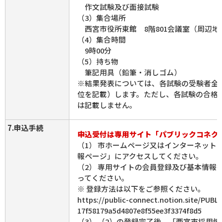
作文試験及び面接試験
（3）集合場所
西宮市役所東館 8階801会議室（周辺地
（4）集合時間
9時00分
（5）持ち物
筆記用具（鉛筆・消しゴム）
※結果発表については、各試験の受験者全
位を記載）します。ただし、各試験の合格
は記載しません。
7.申込手続
申込受付は専用サイト「パブリックコネク
（1） 市ホームページ又はインターネット
報ページ」にアクセスしてください。
（2） 専用サイトの会員登録及び基本情報
ってください。
※ 登録方法は以下をご参照ください。
https://public-connect.notion.site/PUB
17f58179a5d4807e8f55ee3f3374f8d5
（3） （2）の登録完了後、「西宮市採用