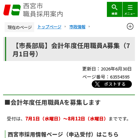
こ
の
ペ
ー
トップページ
市政情報
現在のページ
ジ
西宮市職員採用案内
採用情報（会計年度任用職員）
本
の
【市長部局】会計年度任用職員A募集（7
文
先
会計年度任用職員A（旧嘱託職員）の採用
月1日号）
こ
頭
【市長部局】会計年度任用職員A募集（7月1日号）
こ
で
更新日：2026年6月30日
か
す
ページ番号：63554595
ら
ポストする
■会計年度任用職員Aを募集します
受付は、
7月1日（水曜日）～8月12日（水曜日）
までです。
西宮市採用情報ページ（申込受付）はこちら