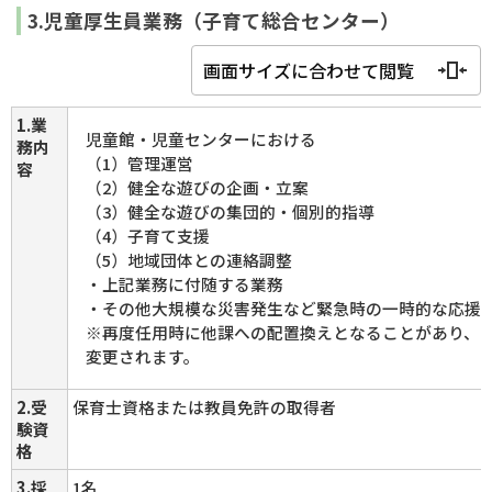
3.児童厚生員業務（子育て総合センター）
画面サイズに合わせて閲覧
1.業
児童館・児童センターにおける
務内
（1）管理運営
容
（2）健全な遊びの企画・立案
（3）健全な遊びの集団的・個別的指導
（4）子育て支援
（5）地域団体との連絡調整
・上記業務に付随する業務
・その他大規模な災害発生など緊急時の一時的な応援
※再度任用時に他課への配置換えとなることがあり、
変更されます。
2.受
保育士資格または教員免許の取得者
験資
格
3.採
1名