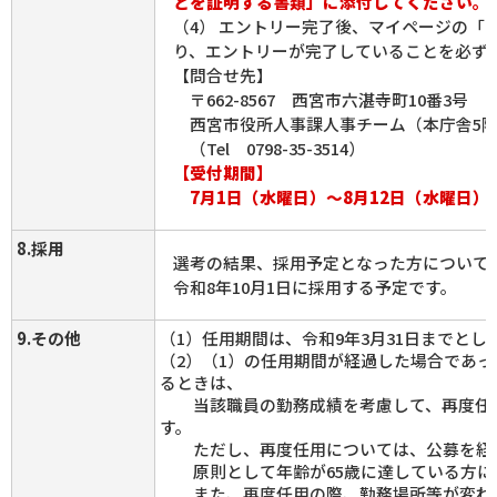
とを証明する書類」に添付してください。
（4） エントリー完了後、マイページの「
り、エントリーが完了していることを必ず
【問合せ先】
〒662-8567 西宮市六湛寺町10番3号
西宮市役所人事課人事チーム（本庁舎5
（Tel 0798-35-3514）
【受付期間】
7月1日（水曜日）～8月12日（水曜日）
8.採用
選考の結果、採用予定となった方について
令和8年10月1日に採用する予定です。
9.その他
（1）任用期間は、令和9年3月31日までとし
（2）（1）の任用期間が経過した場合であ
るときは、
当該職員の勤務成績を考慮して、再度任
す。
ただし、再度任用については、公募を経
原則として年齢が65歳に達している方に
また、再度任用の際、勤務場所等が変わ