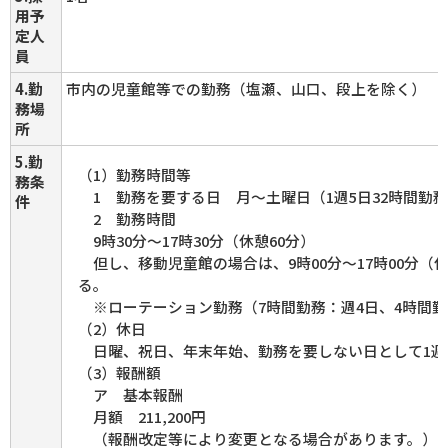
用予
定人
員
4.勤
市内の児童館等での勤務（塩瀬、山口、段上を除く）
務場
所
5.勤
（1）勤務時間等
務条
1 勤務を要する日 月～土曜日（1週5日32時間勤
件
2 勤務時間
9時30分～17時30分（休憩60分）
但し、移動児童館の場合は、9時00分～17時00分（休
る。
※ローテーション勤務（7時間勤務：週4日、4時間勤
（2）休日
日曜、祝日、年末年始、勤務を要しない日として1週
（3）報酬額
ア 基本報酬
月額 211,200円
（報酬改定等により変更となる場合があります。）