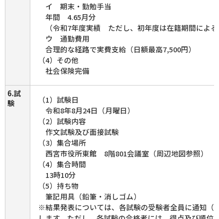
イ 期末・勤勉手当
年間 4.65月分
（令和7年度実績 ただし、初年度は在籍期間による
ウ 通勤費用
合理的な経路で実費支給（日額最高7,500円）
（4）その他
社会保険完備
6.試
（1）試験日
験
令和8年8月24日（月曜日）
（2）試験内容
作文試験及び面接試験
（3）集合場所
西宮市役所東館 8階801会議室（周辺地図参照）
（4）集合時間
13時10分
（5）持ち物
筆記用具（鉛筆・消しゴム）
※結果発表については、各試験の受験者全員に通知（
します。ただし、各試験の合格者には、得点及び順位