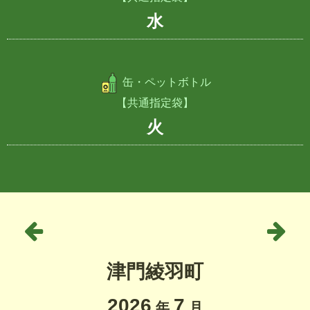
水
缶・ペットボトル
【共通指定袋】
火
津門綾羽町
2026
7
年
月