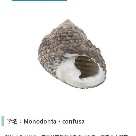
学名：Monodonta・confusa