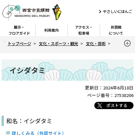
こ
の
やさしいにほんご
ペ
展示・
アクセス・
貝類館
ー
利用案内
フロアガイド
駐車場
について
ジ
現
トップページ
文化・スポーツ・観光
文化・芸術
の
在
先
の
貝類館ホームページ（トップページ）
西宮の貝
ペ
頭
本
イシダタミ
ー
イシダタミ
で
文
ジ
す
こ
こ
更新日：2024年6月18日
ページ番号：27538206
か
ら
ポストする
和名：イシダタミ
詳しくみる（外部サイト）