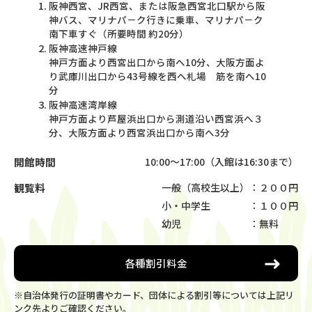
阪神西宮、JR西宮、または阪急西宮北口駅から阪
神バス、マリナパ－ク行きに乗車、マリナパ－ク
南下車すぐ（所要時間 約20分）
阪神高速神戸線
神戸方面より西宮出口から南へ10分、大阪方面よ
り武庫川出口から43号線を西へ札場 筋を南へ10
分
阪神高速湾岸線
神戸方面より芦屋浜出口から測道沿い西宮浜へ３
分、大阪方面より西宮浜出口から南へ3分
開館時間
10:00～17:00（入館は16:30まで）
観覧料
一般（高校生以上）
：２００円
小・中学生
：１００円
幼児
：無料
各種割引料金
※自治体発行の証明書やカード、団体による割引等については上記リ
ンク先よりご確認ください。