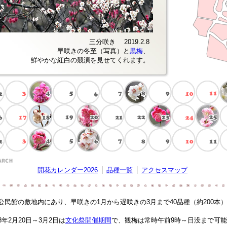
三分咲き 2019.2.8
早咲きの冬至（写真）と
黒梅
、
鮮やかな紅白の競演を見せてくれます。
開花カレンダー2026
品種一覧
アクセスマップ
公民館の敷地内にあり、早咲きの1月から遅咲きの3月まで40品種（約200本
8年2月20日～3月2日は
文化祭開催期間
で、観梅は常時午前9時～日没まで可