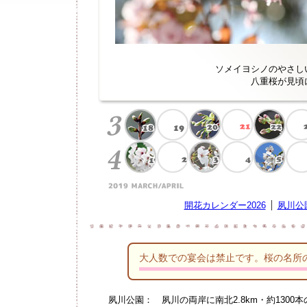
ソメイヨシノのやさし
八重桜が見頃
開花カレンダー2026
夙川公
大人数での宴会は禁止です。桜の名所
夙川公園：
夙川の両岸に南北2.8km・約13