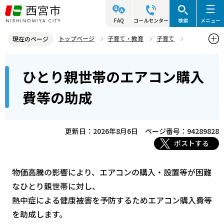
こ
の
FAQ
コールセンター
検索
メニュー
ペ
トップページ
子育て・教育
子育て
現在のページ
ー
母子・父子家庭のこどものために
各種経済的支援
本
ジ
ひとり親世帯のエアコン購入
ひとり親世帯のエアコン購入費等の助成
文
の
こ
先
費等の助成
こ
頭
か
で
ら
更新日：2026年8月6日
ページ番号：94289828
す
ポストする
物価高騰の影響により、エアコンの購入・設置等が困難
なひとり親世帯に対し、
熱中症による健康被害を予防するためエアコン購入費等
を助成します。